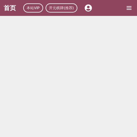
首页
本站VIP
开元棋牌(推荐)