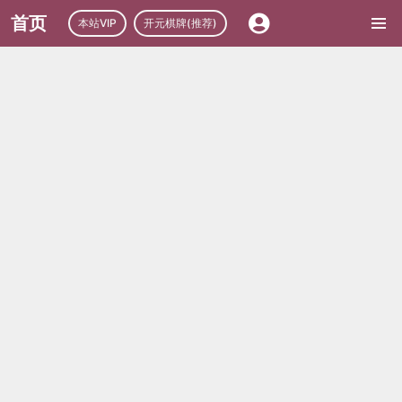
首页
本站VIP
开元棋牌(推荐)