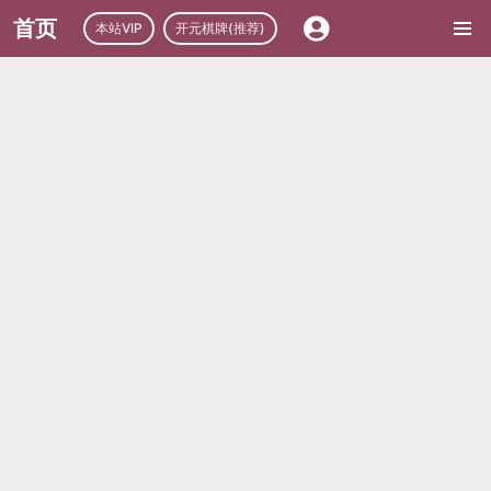
首页
本站VIP
开元棋牌(推荐)